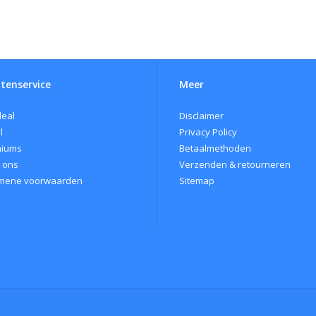
tenservice
Meer
eal
Disclaimer
l
Privacy Policy
miums
Betaalmethoden
 ons
Verzenden & retourneren
mene voorwaarden
Sitemap