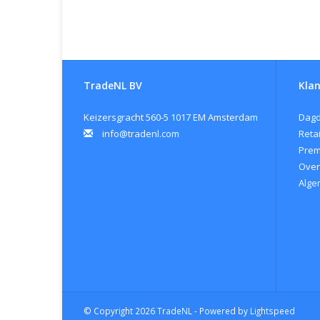
TradeNL BV
Klan
Keizersgracht 560-5 1017 EM Amsterdam
Dagd
info@tradenl.com
Retai
Pre
Over
Alge
© Copyright 2026 TradeNL - Powered by
Lightspeed