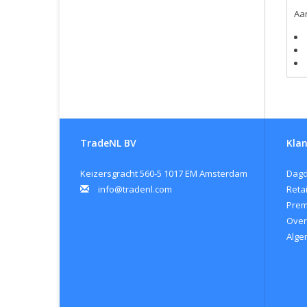
Aan
TradeNL BV
Klan
Keizersgracht 560-5 1017 EM Amsterdam
Dagd
info@tradenl.com
Retai
Pre
Over
Alge