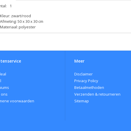
tal:
1
Kleur: zwart/rood
Afmeting: 50 x 30 x 30 cm
Materiaal: polyester
tenservice
Meer
eal
Disclaimer
l
Privacy Policy
miums
Betaalmethoden
 ons
Verzenden & retourneren
mene voorwaarden
Sitemap