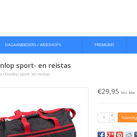
DAGAANBIEDERS / WEBSHOPS
PREMIUMS
nlop sport- en reistas
e
/
Dunlop sport- en reistas
€29,95
Incl. btw
+
Toevoeg
-