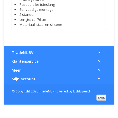
Past op elke tuinslang
Eenvoudige montage
2 standen
Lengte: ca. 76 cm
Materiaal: staal en silicone
TradeNL BV
Klantenservice
Meer
Mijn account
© Copyright 2026 TradeNL - Powered by
Lightspeed