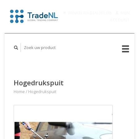
WINKELWAGEN (€0,00)
MIJN
ACCOUNT
Hogedrukspuit
Home
/
Hogedrukspuit