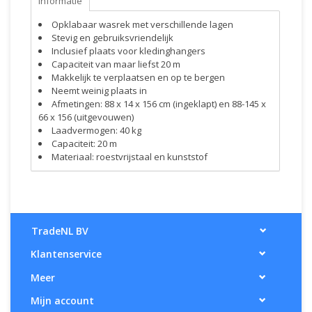
Informatie
Opklabaar wasrek met verschillende lagen
Stevig en gebruiksvriendelijk
Inclusief plaats voor kledinghangers
Capaciteit van maar liefst 20 m
Makkelijk te verplaatsen en op te bergen
Neemt weinig plaats in
Afmetingen: 88 x 14 x 156 cm (ingeklapt) en 88-145 x
66 x 156 (uitgevouwen)
Laadvermogen: 40 kg
Capaciteit: 20 m
Materiaal: roestvrijstaal en kunststof
TradeNL BV
Klantenservice
Meer
Mijn account