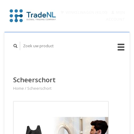
WINKELWAGEN (€0,00)
MIJN
ACCOUNT
Scheerschort
Home
/
Scheerschort